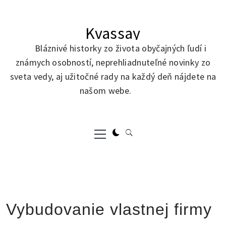
Skip
to
Kvassay
content
Bláznivé historky zo života obyčajných ľudí i
známych osobností, neprehliadnuteľné novinky zo
sveta vedy, aj užitočné rady na každý deň nájdete na
našom webe.
Primary
Menu
Vybudovanie vlastnej firmy