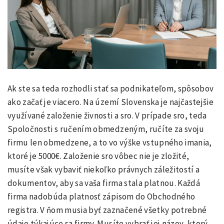
Ak ste sa teda rozhodli stať sa podnikateľom, spôsobov
ako začať je viacero. Na území Slovenska je najčastejšie
využívané založenie živnosti a sro. V prípade sro, teda
Spoločnosti s ručením obmedzeným, ručíte za svoju
firmu len obmedzene, a to vo výške vstupného imania,
ktoré je 5000€. Založenie sro vôbec nie je zložité,
musíte však vybaviť niekoľko právnych záležitostí a
dokumentov, aby sa vaša firma stala platnou. Každá
firma nadobúda platnosť zápisom do Obchodného
registra. V ňom musia byť zaznačené všetky potrebné
údaje týkajúce sa firmy. Musíte vybrať jej názov, ktorý