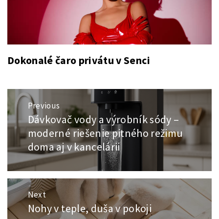
Dokonalé čaro privátu v Senci
Navigace
Previous
pro
Dávkovač vody a výrobník sódy –
Previous
příspěvek
post:
moderné riešenie pitného režimu
doma aj v kancelárii
Next
Nohy v teple, duša v pokoji
Next