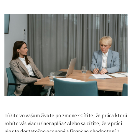
Túžite vo vašom živote po zmene? Cítite, že práca ktorú
robíte vás viac už nenapĺňa? Alebo sa cítite, že v práci
nie ste dostatočne ocenený a finančne ohodnotení ?