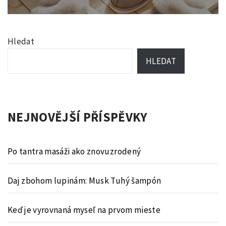
post:
Hledat
HLEDAT
NEJNOVĚJŠÍ PŘÍSPĚVKY
Po tantra masáži ako znovuzrodený
Daj zbohom lupinám: Musk Tuhý šampón
Keď je vyrovnaná myseľ na prvom mieste