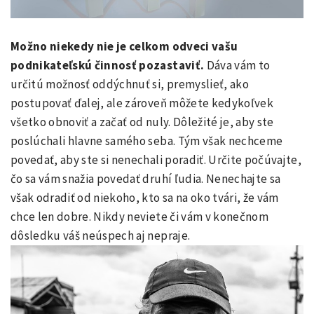
Možno niekedy nie je celkom odveci vašu
podnikateľskú činnosť pozastaviť.
Dáva vám to
určitú možnosť oddýchnuť si, premyslieť, ako
postupovať ďalej, ale zároveň môžete kedykoľvek
všetko obnoviť a začať od nuly. Dôležité je, aby ste
poslúchali hlavne samého seba. Tým však nechceme
povedať, aby ste si nenechali poradiť. Určite počúvajte,
čo sa vám snažia povedať druhí ľudia. Nenechajte sa
však odradiť od niekoho, kto sa na oko tvári, že vám
chce len dobre. Nikdy neviete či vám v konečnom
dôsledku váš neúspech aj nepraje.