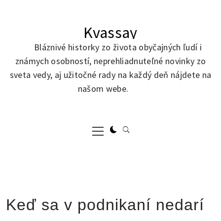
Skip
to
Kvassay
content
Bláznivé historky zo života obyčajných ľudí i
známych osobností, neprehliadnuteľné novinky zo
sveta vedy, aj užitočné rady na každý deň nájdete na
našom webe.
Primary
Menu
Keď sa v podnikaní nedarí