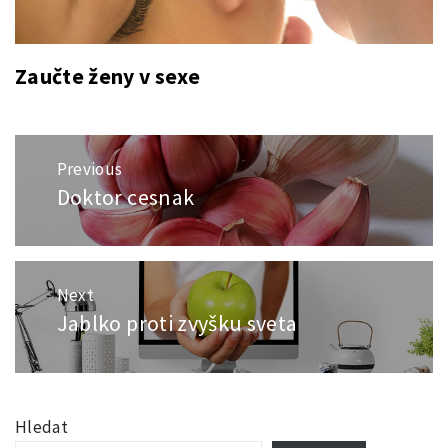
Zaučte ženy v sexe
Navigace
Previous
pro
Doktor cesnak
Previous
příspěvek
post:
Next
Jablko proti zvyšku sveta
Next
post:
Hledat