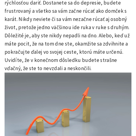
rýchlosťou dariť. Dostanete sa do depresie, budete
frustrovaný a všetko sa vám začne rúcať ako domček s
karát. Nikdy neviete či sa vám nezačne rúcať aj osobný
život, pretože jedno väčšinou ide ruka v ruke s druhým.
Dôležité je, aby ste nikdy nepadli na dno. Alebo, keď už
máte pocit, že na tom dne ste, okamžite sa zdvihnite a
pokračujte ďalej vo svojej ceste, ktorú máte určenú.
Uvidíte, že v konečnom dôsledku budete strašne
vďačný, že ste to nevzdali a neskončili.