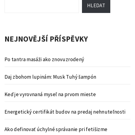
HLEDAT
NEJNOVĚJŠÍ PŘÍSPĚVKY
Po tantra masáži ako znovuzrodený
Daj zbohom lupinám: Musk Tuhý šampón
Keď je vyrovnaná myseľ na prvom mieste
Energetický certifikát budov na predaj nehnuteľnosti
Ako definovať úchylné správanie pri fetišizme