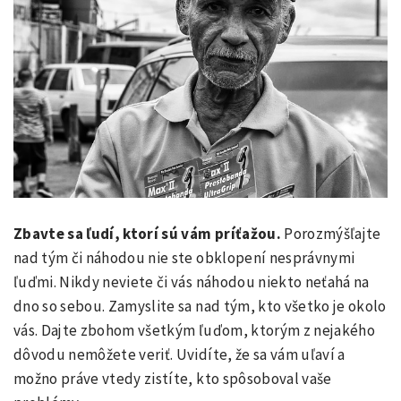
Zbavte sa ľudí, ktorí sú vám príťažou.
Porozmýšľajte
nad tým či náhodou nie ste obklopení nesprávnymi
ľuďmi. Nikdy neviete či vás náhodou niekto neťahá na
dno so sebou. Zamyslite sa nad tým, kto všetko je okolo
vás. Dajte zbohom všetkým ľuďom, ktorým z nejakého
dôvodu nemôžete veriť. Uvidíte, že sa vám uľaví a
možno práve vtedy zistíte, kto spôsoboval vaše