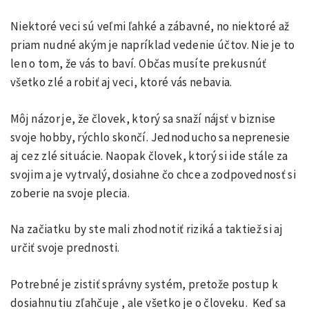
Niektoré veci sú veľmi ľahké a zábavné, no niektoré až
priam nudné akým je napríklad vedenie účtov. Nie je to
len o tom, že vás to baví. Občas musíte prekusnúť
všetko zlé a robiť aj veci, ktoré vás nebavia.
Môj názor je, že človek, ktorý sa snaží nájsť v biznise
svoje hobby, rýchlo skončí. Jednoducho sa neprenesie
aj cez zlé situácie. Naopak človek, ktorý si ide stále za
svojim a je vytrvalý, dosiahne čo chce a zodpovednosť si
zoberie na svoje plecia.
Na začiatku by ste mali zhodnotiť riziká a taktiež si aj
určiť svoje prednosti.
Potrebné je zistiť správny systém, pretože postup k
dosiahnutiu zľahčuje , ale všetko je o človeku. Keď sa