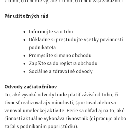
z toho, čo chcete vy, ale z toho, čo chcú vaši zákazníci.
Pár užitočných rád
Informujte sa o trhu
Dôkladne si preštudujte všetky povinnosti
podnikateľa
Premyslite si meno obchodu
Zapíšte sa do registra obchodu
Sociálne a zdravotné odvody
Odvody začiatočníkov
To, aké vysoké odvody bude platiť závisí od toho, či
živnosť realizoval aj v minulosti, športoval alebo sa
venoval umeleckej aktivite. Berie sa ohľad aj na to, aké
činnosti aktuálne vykonáva živnostník (či pracuje alebo
začal s podnikaním popri štúdiu).