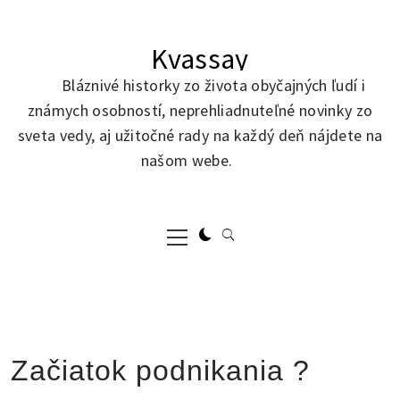
Skip
to
Kvassay
content
Bláznivé historky zo života obyčajných ľudí i
známych osobností, neprehliadnuteľné novinky zo
sveta vedy, aj užitočné rady na každý deň nájdete na
našom webe.
Primary
Menu
Začiatok podnikania ?