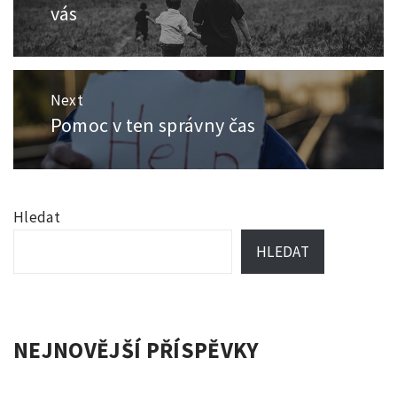
příspěvek
post:
vás
Next
Pomoc v ten správny čas
Next
post:
Hledat
HLEDAT
NEJNOVĚJŠÍ PŘÍSPĚVKY