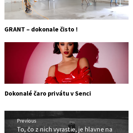
GRANT – dokonale čisto !
Dokonalé čaro privátu v Senci
Navigace
Previous
pro
To, čo z nich vyrastie, je hlavne na
Previous