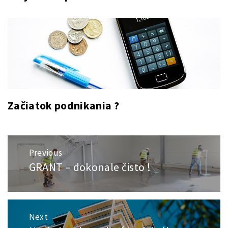
Začiatok podnikania ?
Navigace
Previous
pro
GRANT – dokonale čisto !
Previous
příspěvek
post:
Next