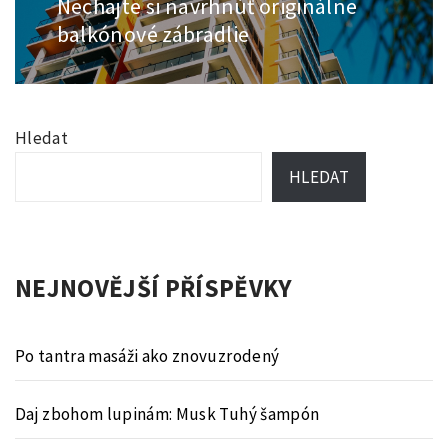
Nechajte si navrhnúť originálne
Next
post:
balkónové zábradlie
Hledat
HLEDAT
NEJNOVĚJŠÍ PŘÍSPĚVKY
Po tantra masáži ako znovuzrodený
Daj zbohom lupinám: Musk Tuhý šampón