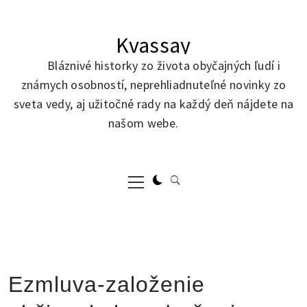
Skip
to
Kvassay
content
Bláznivé historky zo života obyčajných ľudí i
známych osobností, neprehliadnuteľné novinky zo
sveta vedy, aj užitočné rady na každý deň nájdete na
našom webe.
Primary
Menu
Ezmluva-založenie