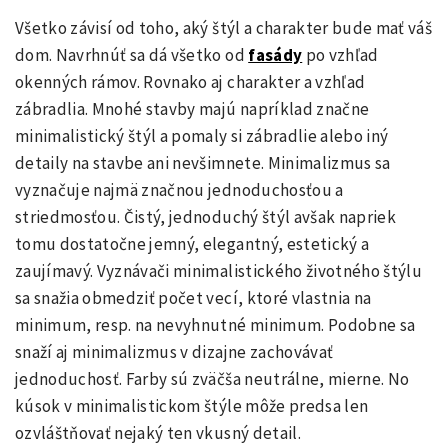
Všetko závisí od toho, aký štýl a charakter bude mať váš
dom. Navrhnúť sa dá všetko od
fasády
po vzhľad
okenných rámov. Rovnako aj charakter a vzhľad
zábradlia. Mnohé stavby majú napríklad značne
minimalistický štýl a pomaly si zábradlie alebo iný
detaily na stavbe ani nevšimnete. Minimalizmus sa
vyznačuje najmä značnou jednoduchosťou a
striedmosťou. Čistý, jednoduchý štýl avšak napriek
tomu dostatočne jemný, elegantný, estetický a
zaujímavý. Vyznávači minimalistického životného štýlu
sa snažia obmedziť počet vecí, ktoré vlastnia na
minimum, resp. na nevyhnutné minimum. Podobne sa
snaží aj minimalizmus v dizajne zachovávať
jednoduchosť. Farby sú zväčša neutrálne, mierne. No
kúsok v minimalistickom štýle môže predsa len
ozvláštňovať nejaký ten vkusný detail.