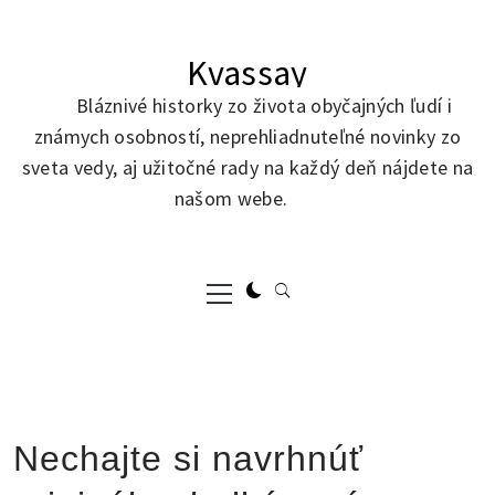
Skip
to
Kvassay
content
Bláznivé historky zo života obyčajných ľudí i
známych osobností, neprehliadnuteľné novinky zo
sveta vedy, aj užitočné rady na každý deň nájdete na
našom webe.
Primary
Menu
Nechajte si navrhnúť