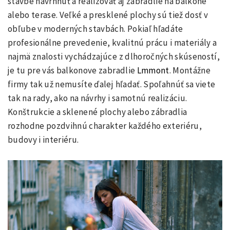
stavbe navrhnúť a realizovať aj zábradlie na balkóne
alebo terase. Veľké a presklené plochy sú tiež dosť v
obľube v moderných stavbách. Pokiaľ hľadáte
profesionálne prevedenie, kvalitnú prácu i materiály a
najmä znalosti vychádzajúce z dlhoročných skúseností,
je tu pre vás balkonove zabradlie
Lmmont
. Montážne
firmy tak už nemusíte ďalej hľadať. Spoľahnúť sa viete
tak na rady, ako na návrhy i samotnú realizáciu.
Konštrukcie a sklenené plochy alebo zábradlia
rozhodne pozdvihnú charakter každého exteriéru,
budovy i interiéru.