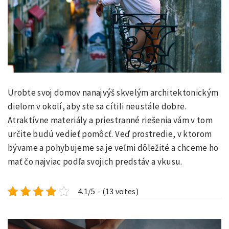
Urobte svoj domov nanajvýš skvelým architektonickým
dielom v okolí, aby ste sa cítili neustále dobre.
Atraktívne materiály a priestranné riešenia vám v tom
určite budú vedieť pomôcť. Veď prostredie, v ktorom
bývame a pohybujeme sa je veľmi dôležité a chceme ho
mať čo najviac podľa svojich predstáv a vkusu.
4.1/5 - (13 votes)