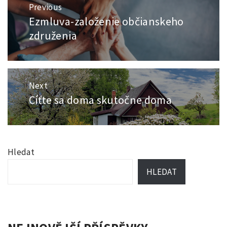
Navigace
Previous
pro
Ezmluva-založenie občianskeho
Previous
příspěvek
post:
združenia
Next
Cíťte sa doma skutočne doma
Next
post:
Hledat
HLEDAT