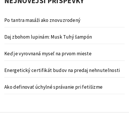
NEJNOVĚJŠÍ PŘÍSPĚVKY
Po tantra masáži ako znovuzrodený
Daj zbohom lupinám: Musk Tuhý šampón
Keď je vyrovnaná myseľ na prvom mieste
Energetický certifikát budov na predaj nehnuteľnosti
Ako definovať úchylné správanie pri fetišizme
© Kvassay.sk
Theme:
Minimal Lite
by
Thememattic