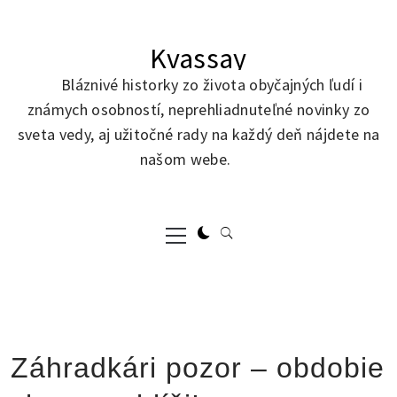
Skip
to
Kvassay
content
Bláznivé historky zo života obyčajných ľudí i
známych osobností, neprehliadnuteľné novinky zo
sveta vedy, aj užitočné rady na každý deň nájdete na
našom webe.
Primary
Menu
Záhradkári pozor – obdobie