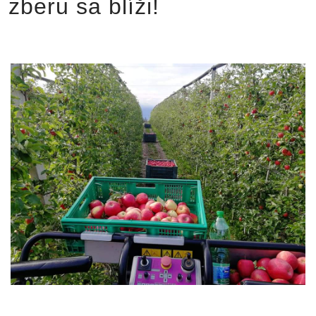
zberu sa blíži!