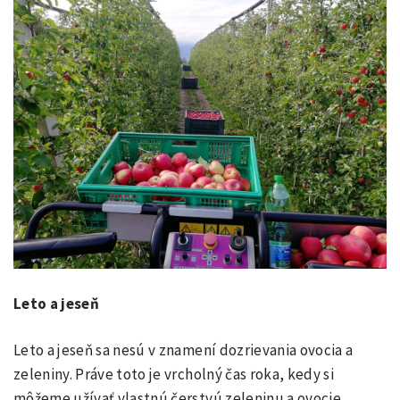
Leto a jeseň
Leto a jeseň sa nesú v znamení dozrievania ovocia a
zeleniny. Práve toto je vrcholný čas roka, kedy si
môžeme užívať vlastnú čerstvú zeleninu a ovocie