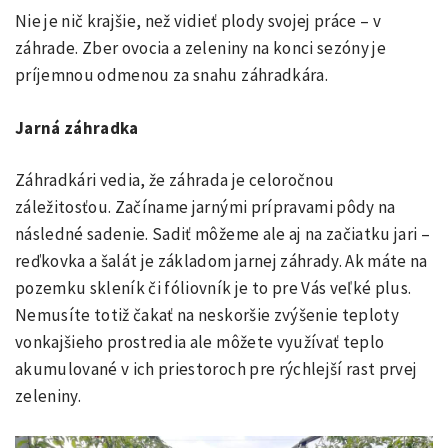
Nie je nič krajšie, než vidieť plody svojej práce – v
záhrade. Zber ovocia a zeleniny na konci sezóny je
príjemnou odmenou za snahu záhradkára.
Jarná záhradka
Záhradkári vedia, že záhrada je celoročnou
záležitosťou. Začíname jarnými prípravami pôdy na
následné sadenie. Sadiť môžeme ale aj na začiatku jari –
reďkovka a šalát je základom jarnej záhrady. Ak máte na
pozemku skleník či fóliovník je to pre Vás veľké plus.
Nemusíte totiž čakať na neskoršie zvýšenie teploty
vonkajšieho prostredia ale môžete využívať teplo
akumulované v ich priestoroch pre rýchlejší rast prvej
zeleniny.