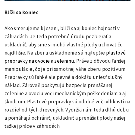
Blíži sa koniec
Ako smerujeme k jeseni, blíži sa aj koniec hojnosti v
záhradách. Je teda potrebné úrodu pozbierať a
uskladniť, aby sme si mohli vlastné plody uchovať čo
najdlhšie. Na zber a uskladnenie sú najlepšie
plastové
prepravky na ovocie a zeleninu
. Práve z dôvodu ľahšej
manipulácie, čo je pri samotnej váhe zberu pozitívum.
Prepravky sú ľahké ale pevné a dokážu uniesť slušný
náklad. Zároveň poskytujú bezpečie prenášanej
zelenine a ovociu voči mechanickým poškodeniam a aj
škodcom. Plastové prepravky sú odolné voči vlhkosti na
rozdiel od tých drevených. Vydržia nám teda dlhú dobu
a pomáhajú ochrániť, uskladniť a prenášať plody našej
ťažkej práce v záhradách.