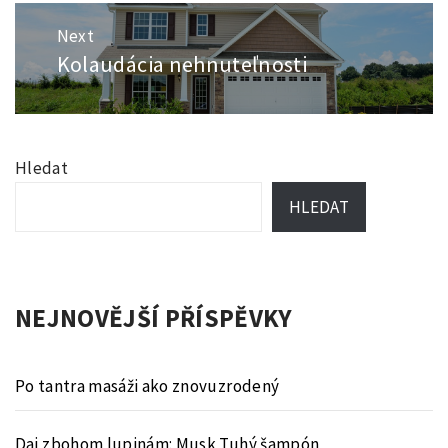
Next
Kolaudácia nehnuteľnosti
Next
post:
Hledat
HLEDAT
NEJNOVĚJŠÍ PŘÍSPĚVKY
Po tantra masáži ako znovuzrodený
Daj zbohom lupinám: Musk Tuhý šampón