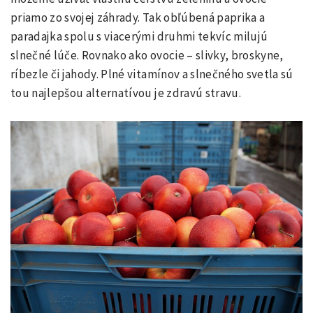
priamo zo svojej záhrady. Tak obľúbená paprika a
paradajka spolu s viacerými druhmi tekvíc milujú
slnečné lúče. Rovnako ako ovocie – slivky, broskyne,
ríbezle či jahody. Plné vitamínov a slnečného svetla sú
tou najlepšou alternatívou je zdravú stravu.