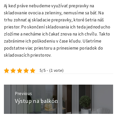
Aj keď práve nebudeme využívať prepravky na
skladovanie ovocia a zeleniny, nemusíme sa báť. Na
trhu zohnať aj skladacie prepravky, ktoré šetria náš
priestor. Po skončení skladovania ich teda jednoducho
zložíme a necháme ich čakať znova na ich chvíľu. Takto
zabránime ich poškodeniu v čase kľudu. Ušetríme
podstatne viac priestoru a prinesieme poriadok do
skladovacích priestorov.
5/5 - (1 vote)
Navigace
Previous
pro
Výstup na balkón
Previous
příspěvek
post: