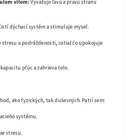
nulom vilom:
Vyvažuje ľavú a pravú stranu
istí dýchací systém a stimuluje myseľ.
 stresu a podráždenosti, zatiaľ čo upokojuje
kapacitu pľúc a zahrieva telo.
hod, ako fyzických, tak duševných. Patrí sem:
hacieho systému.
e stresu.