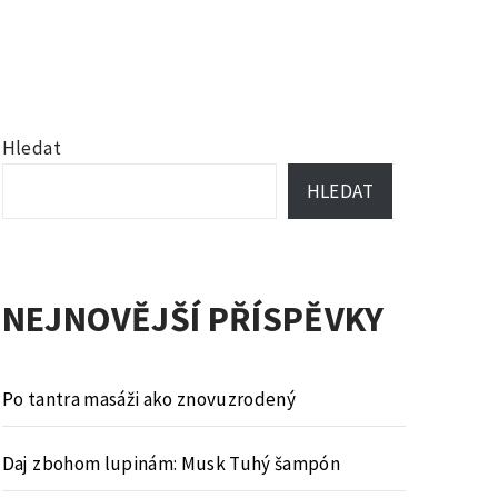
Hledat
HLEDAT
NEJNOVĚJŠÍ PŘÍSPĚVKY
Po tantra masáži ako znovuzrodený
Daj zbohom lupinám: Musk Tuhý šampón