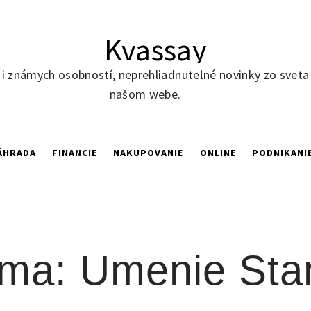
Kvassay
í i známych osobností, neprehliadnuteľné novinky zo sveta
našom webe.
ÁHRADA
FINANCIE
NAKUPOVANIE
ONLINE
PODNIKANI
ma: Umenie Staro