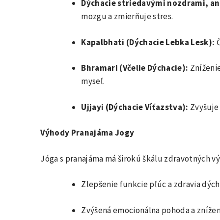
Dýchacie striedavými nozdrami, a
mozgu a zmierňuje stres.
Kapalbhati (Dýchacie Lebka Lesk):
Č
Bhramari (Včelie Dýchacie):
Zníženie
myseľ.
Ujjayi (Dýchacie Víťazstva):
Zvyšuje 
Výhody Pranajáma Jogy
Jóga s pranajáma má širokú škálu zdravotných vý
Zlepšenie funkcie pľúc a zdravia dýc
Zvýšená emocionálna pohoda a zníženi