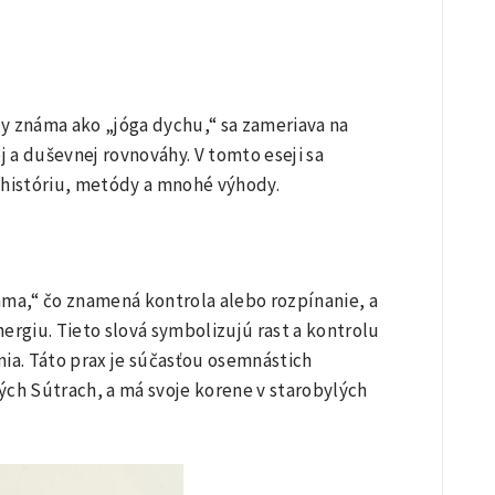
dy známa ako „jóga dychu,“ sa zameriava na
j a duševnej rovnováhy. V tomto eseji sa
 históriu, metódy a mnohé výhody.
ma,“ čo znamená kontrola alebo rozpínanie, a
nergiu. Tieto slová symbolizujú rast a kontrolu
ia. Táto prax je súčasťou osemnástich
vých Sútrach, a má svoje korene v starobylých