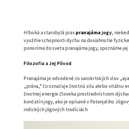
Hlboká a starobylá prax
pranajáma
jogy
, nieke
využitie schopnosti dychu na dosiahnutie fyzicke
ponoríme do sveta pranajáma jogy, spoznáme jej
Filozofia a Jej Pôvod
Pranajáma je odvodené zo sanskrtských slov „aya
„prána,“ čo označuje životnú silu alebo vitálnu e
životnej energie človeka prostredníctvom dýchan
končatín jogy, ako je opísané v Patanjaliho Jógo
indických jógových tradíciách.