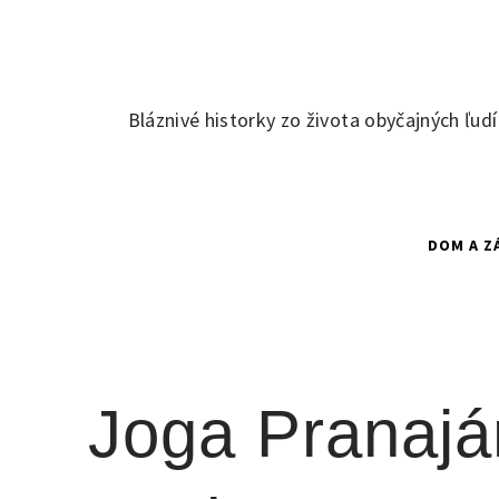
Skip
to
content
Bláznivé historky zo života obyčajných ľud
DOM A Z
Joga Pranajá