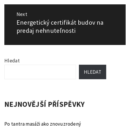
Next
Energetický certifikát budov na
Next
post:
predaj nehnuteľnosti
Hledat
HLEDAT
NEJNOVĚJŠÍ PŘÍSPĚVKY
Po tantra masáži ako znovuzrodený