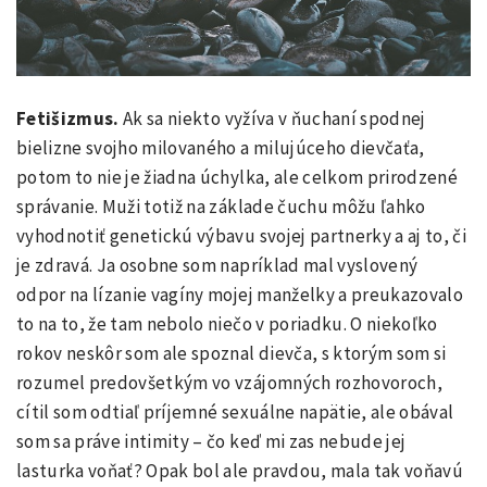
Fetišizmus.
Ak sa niekto vyžíva v ňuchaní spodnej
bielizne svojho milovaného a milujúceho dievčaťa,
potom to nie je žiadna úchylka, ale celkom prirodzené
správanie. Muži totiž na základe čuchu môžu ľahko
vyhodnotiť genetickú výbavu svojej partnerky a aj to, či
je zdravá. Ja osobne som napríklad mal vyslovený
odpor na lízanie vagíny mojej manželky a preukazovalo
to na to, že tam nebolo niečo v poriadku. O niekoľko
rokov neskôr som ale spoznal dievča, s ktorým som si
rozumel predovšetkým vo vzájomných rozhovoroch,
cítil som odtiaľ príjemné sexuálne napätie, ale obával
som sa práve intimity – čo keď mi zas nebude jej
lasturka voňať? Opak bol ale pravdou, mala tak voňavú