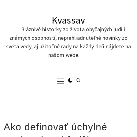
Skip
to
Kvassay
content
Bláznivé historky zo života obyčajných ľudí i
známych osobností, neprehliadnuteľné novinky zo
sveta vedy, aj užitočné rady na každý deň nájdete na
našom webe.
Primary
Menu
Ako definovať úchylné