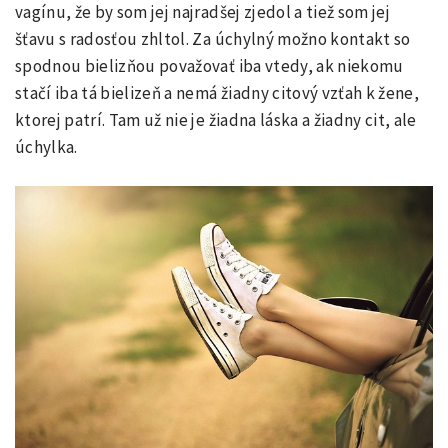
vagínu, že by som jej najradšej zjedol a tiež som jej
šťavu s radosťou zhltol. Za úchylný možno kontakt so
spodnou bielizňou považovať iba vtedy, ak niekomu
stačí iba tá bielizeň a nemá žiadny citový vzťah k žene,
ktorej patrí. Tam už nie je žiadna láska a žiadny cit, ale
úchylka.