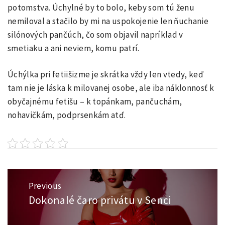
potomstva. Úchylné by to bolo, keby som tú ženu
nemiloval a stačilo by mi na uspokojenie len ňuchanie
silónových pančúch, čo som objavil napríklad v
smetiaku a ani neviem, komu patrí.
Úchýlka pri fetiišizme je skrátka vždy len vtedy, keď
tam nie je láska k milovanej osobe, ale iba náklonnosť k
obyčajnému fetišu – k topánkam, pančuchám,
nohavičkám, podprsenkám atď.
Navigace
Previous
pro
Dokonalé čaro privátu v Senci
Previous
příspěvek
post: