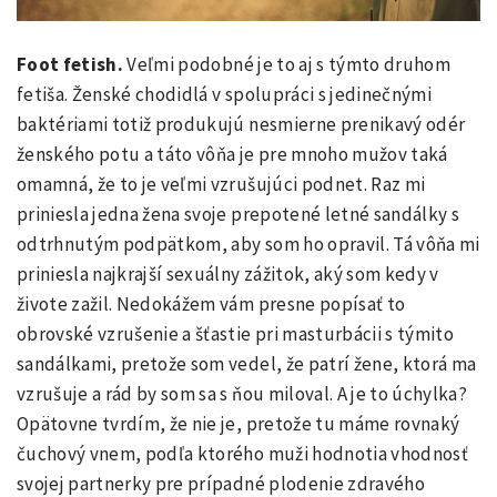
Foot fetish.
Veľmi podobné je to aj s týmto druhom
fetiša. Ženské chodidlá v spolupráci s jedinečnými
baktériami totiž produkujú nesmierne prenikavý odér
ženského potu a táto vôňa je pre mnoho mužov taká
omamná, že to je veľmi vzrušujúci podnet. Raz mi
priniesla jedna žena svoje prepotené letné sandálky s
odtrhnutým podpätkom, aby som ho opravil. Tá vôňa mi
priniesla najkrajší sexuálny zážitok, aký som kedy v
živote zažil. Nedokážem vám presne popísať to
obrovské vzrušenie a šťastie pri masturbácii s týmito
sandálkami, pretože som vedel, že patrí žene, ktorá ma
vzrušuje a rád by som sa s ňou miloval. A je to úchylka?
Opätovne tvrdím, že nie je, pretože tu máme rovnaký
čuchový vnem, podľa ktorého muži hodnotia vhodnosť
svojej partnerky pre prípadné plodenie zdravého