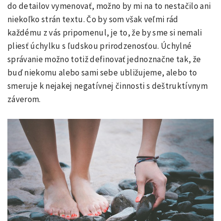
do detailov vymenovať, možno by mi na to nestačilo ani
niekoľko strán textu. Čo by som však veľmi rád
každému z vás pripomenul, je to, že by sme si nemali
pliesť úchylku s ľudskou prirodzenosťou. Úchylné
správanie možno totiž definovať jednoznačne tak, že
buď niekomu alebo sami sebe ubližujeme, alebo to
smeruje k nejakej negatívnej činnosti s deštruktívnym
záverom.