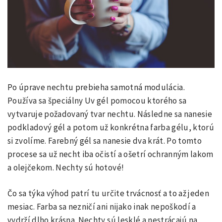
Po úprave nechtu prebieha samotná modulácia.
Používa sa špeciálny Uv gél pomocou ktorého sa
vytvaruje požadovaný tvar nechtu. Následne sa nanesie
podkladový gél a potom už konkrétna farba gélu, ktorú
si zvolíme. Farebný gél sa nanesie dva krát. Po tomto
procese sa už necht iba očistí a ošetrí ochranným lakom
a olejčekom. Nechty sú hotové!
Čo sa týka výhod patrí tu určite trvácnosť a to až jeden
mesiac. Farba sa nezničí ani nijako inak nepoškodí a
vydrží dlho krásna. Nechty sú lesklé a nestrácajú na