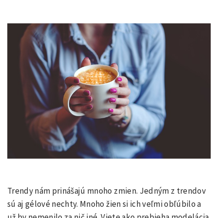
Trendy nám prinášajú mnoho zmien. Jedným z trendov
sú aj gélové nechty. Mnoho žien si ich veľmi obľúbilo a
už by nemenilo za nič iné. Viete ako prebieha modelácia