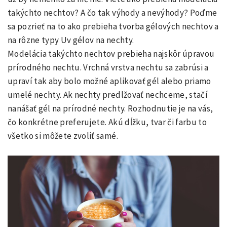
takýchto nechtov? A čo tak výhody a nevýhody? Poďme
sa pozrieť na to ako prebieha tvorba gélových nechtov a
na rôzne typy Uv gélov na nechty.
Modelácia takýchto nechtov prebieha najskôr úpravou
prírodného nechtu. Vrchná vrstva nechtu sa zabrúsi a
upraví tak aby bolo možné aplikovať gél alebo priamo
umelé nechty. Ak nechty predlžovať nechceme, stačí
nanášať gél na prírodné nechty. Rozhodnutie je na vás,
čo konkrétne preferujete. Akú dĺžku, tvar či farbu to
všetko si môžete zvoliť samé.