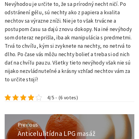
Nevýhodou je určite to, že sa prírodný necht ničí. Po
odstránení gélu, sú nechty ako z papiera a kvalita
nechtov sa výrazne zníži. Nie je to však trvácne a
postupom času sa dajú znovu dokopy. Na iné nevýhody
som doteraz neprišla, iba ak manipulácia s predmetmi.
Trvá to chvíľu, kým si zvyknete na nechty, no netrvá to
dlho. Po čase vás môžu nechty bolieť a treba si od nich
dať na chvíľu pauzu. Všetky tieto nevýhody však nie sú
nijako nezvládnuteľné a krásny vzhľad nechtov vám za
to určite stojí!
4/5 - (6 votes)
Navigace
Previous
pro
Anticelulitídna LPG masáž
Previous