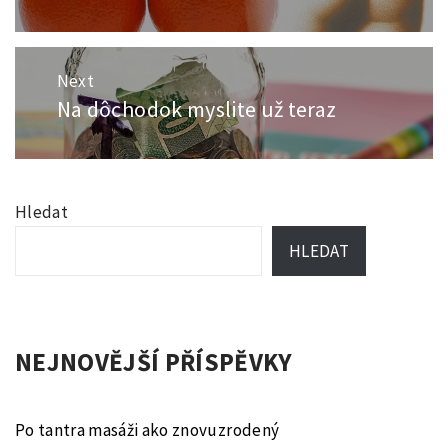
příspěvek
post:
Next
Na dôchodok myslite už teraz
Next
post:
Hledat
HLEDAT
NEJNOVĚJŠÍ PŘÍSPĚVKY
Po tantra masáži ako znovuzrodený