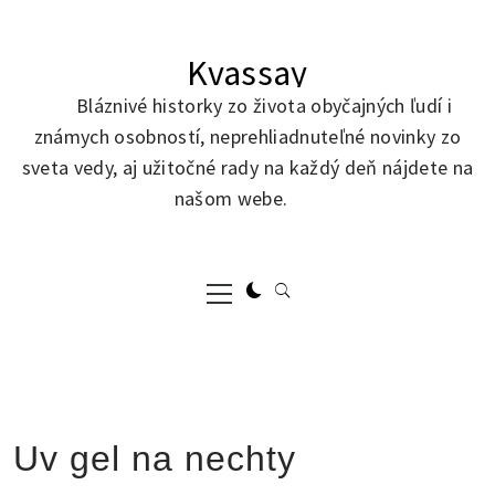
Skip
to
Kvassay
content
Bláznivé historky zo života obyčajných ľudí i
známych osobností, neprehliadnuteľné novinky zo
sveta vedy, aj užitočné rady na každý deň nájdete na
našom webe.
Primary
Menu
Uv gel na nechty