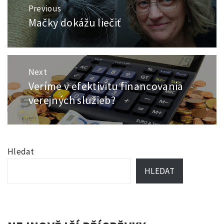
Navigace
Previous
pro
Mačky dokážu liečiť
Previous
příspěvek
post:
Next
Veríme v efektivitu financovania
Next
post:
verejných služieb?
Hledat
HLEDAT