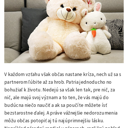
V každom vzťahu však občas nastane kríza, nech už sa s
partnerom ľúbite až za hrob. Patria jednoducho no
bohužiaľ k životu. Nedejú sa však len tak, pre nič, za
nič, ale majú svoj význam a to ten, že vás majú do
budúcna niečo naučiť a ak sa poučíte môžete ísť
bezstarostne ďalej. A práve vážnejšie nedorozumenia
môžu občas potopiť aj tú najúprimnejšiu lásku.