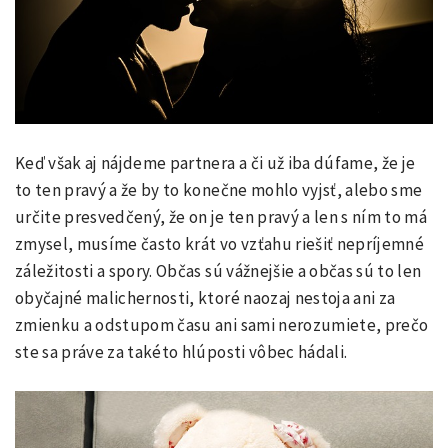
Keď však aj nájdeme partnera a či už iba dúfame, že je
to ten pravý a že by to konečne mohlo vyjsť, alebo sme
určite presvedčený, že on je ten pravý a len s ním to má
zmysel, musíme často krát vo vzťahu riešiť nepríjemné
záležitosti a spory. Občas sú vážnejšie a občas sú to len
obyčajné malichernosti, ktoré naozaj nestoja ani za
zmienku a odstupom času ani sami nerozumiete, prečo
ste sa práve za takéto hlúposti vôbec hádali.