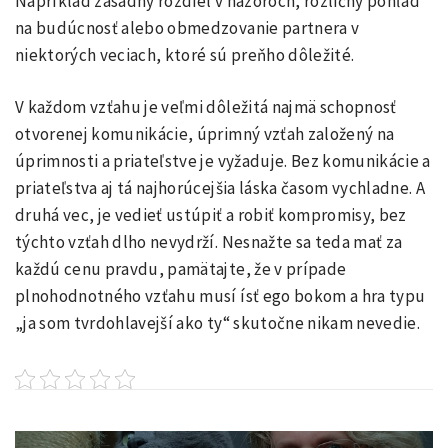
Napríklad zásadný rozdiel v názoroch, rozličný pohľad
na budúcnosť alebo obmedzovanie partnera v
niektorých veciach, ktoré sú preňho dôležité.
V každom vzťahu je veľmi dôležitá najmä schopnosť
otvorenej komunikácie, úprimný vzťah založený na
úprimnosti a priateľstve je vyžaduje. Bez komunikácie a
priateľstva aj tá najhorúcejšia láska časom vychladne. A
druhá vec, je vedieť ustúpiť a robiť kompromisy, bez
týchto vzťah dlho nevydrží. Nesnažte sa teda mať za
každú cenu pravdu, pamätajte, že v prípade
plnohodnotného vzťahu musí ísť ego bokom a hra typu
„ja som tvrdohlavejší ako ty“ skutočne nikam nevedie.