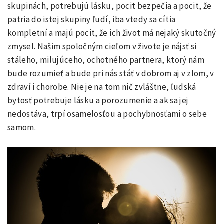
skupinách, potrebujú lásku, pocit bezpečia a pocit, že
patria do istej skupiny ľudí, iba vtedy sa cítia
kompletní a majú pocit, že ich život má nejaký skutočný
zmysel. Našim spoločným cieľom v živote je nájsť si
stáleho, milujúceho, ochotného partnera, ktorý nám
bude rozumieť a bude pri nás stáť v dobrom aj v zlom, v
zdraví i chorobe. Nie je na tom nič zvláštne, ľudská
bytosť potrebuje lásku a porozumenie a ak sa jej
nedostáva, trpí osamelosťou a pochybnosťami o sebe
samom.