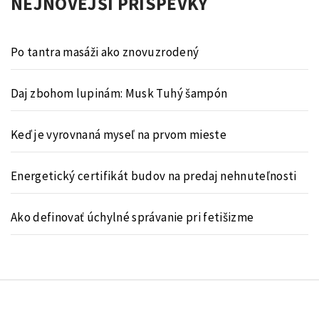
NEJNOVĚJŠÍ PŘÍSPĚVKY
Po tantra masáži ako znovuzrodený
Daj zbohom lupinám: Musk Tuhý šampón
Keď je vyrovnaná myseľ na prvom mieste
Energetický certifikát budov na predaj nehnuteľnosti
Ako definovať úchylné správanie pri fetišizme
© Kvassay.sk
Theme:
Minimal Lite
by
Thememattic