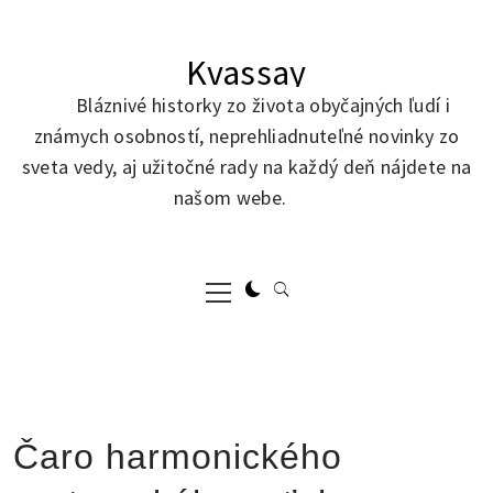
Skip
to
Kvassay
content
Bláznivé historky zo života obyčajných ľudí i
známych osobností, neprehliadnuteľné novinky zo
sveta vedy, aj užitočné rady na každý deň nájdete na
našom webe.
Primary
Menu
Čaro harmonického